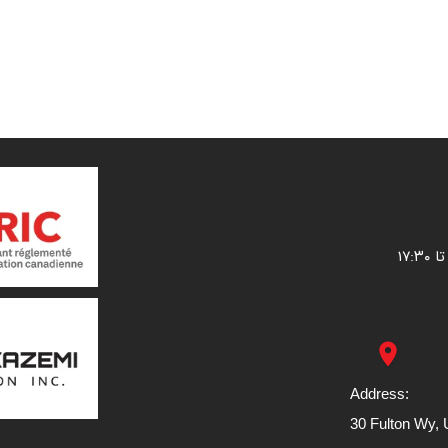
place
Address:
30 Fulton Wy, U