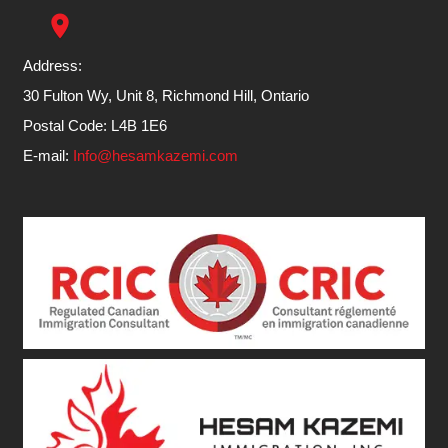
place
Address:
30 Fulton Wy, Unit 8, Richmond Hill, Ontario
Postal Code: L4B 1E6
E-mail:
Info@hesamkazemi.com