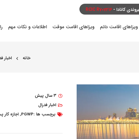
ندی کانادا -
RCIC R707216
ویزاهای اقامت دائم
ویزاهای اقامت موقت
اطلاعات و نکات مهم
را
خانه
اخبار فد
chevron_left
۳ سال پیش
اخبار فدرال
برچسب ها :
PGWP
,
اجازه کار 