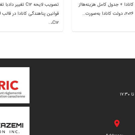
جدید PR کانادا + جدول کامل هزینه‌هااز
تصویب لایحه C12 تغییر دادبا 
قوانین پناهندگی کانادا در قالب ل
C12،…
place