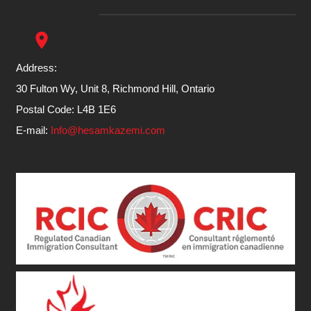
place
Address:
30 Fulton Wy, Unit 8, Richmond Hill, Ontario
Postal Code: L4B 1E6
E-mail:
Info@hesamkazemi.com