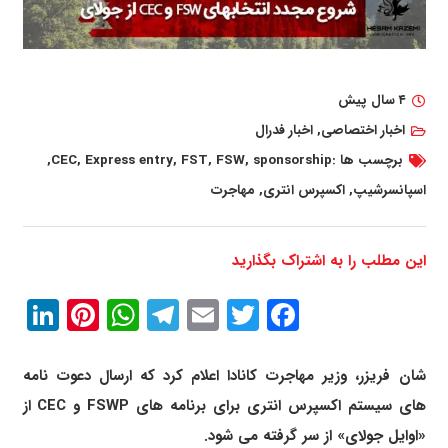
۴ سال پیش
اخبار اختصاصی
,
اخبار فدرال
برچسب ها :
sponsorship
,
FSW
,
FST
,
Express entry
,
CEC
,
اسپانسرشیپ
,
اکسپرس انتری
,
مهاجرت
این مطلب را به اشتراک بگذارید
In
erest
atsApp
Telegram
Email
Twitter
Facebook
شان فریزر، وزیر مهاجرت کانادا اعلام کرد که ارسال دعوت نامه
های سیستم اکسپرس انتری برای برنامه های FSWP و CEC از
«اوایل جولای» از سر گرفته می شود.