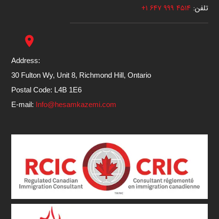
تلفن:
۴۵۱۴ ۹۹۹ ۶۴۷ ۱+
place
Address:
30 Fulton Wy, Unit 8, Richmond Hill, Ontario
Postal Code: L4B 1E6
E-mail:
Info@hesamkazemi.com