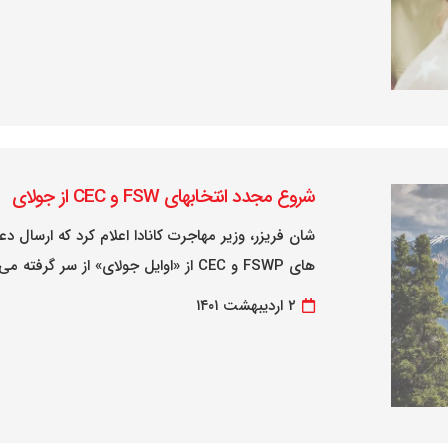
شروع مجدد انتخابهای FSW و CEC از جولای
شان فریزر، وزیر مهاجرت کانادا اعلام کرد که ارسال
های FSWP و CEC از «اوایل جولای» از سر گرفته می شود. وزیر مهاجرت طی یک سخنرانی در…
۲ اردیبهشت ۱۴۰۱