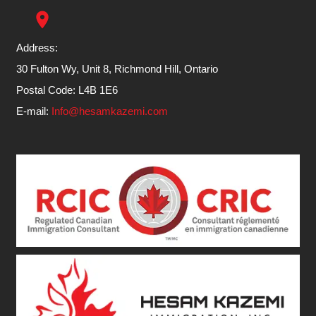
place
Address:
30 Fulton Wy, Unit 8, Richmond Hill, Ontario
Postal Code: L4B 1E6
E-mail:
Info@hesamkazemi.com